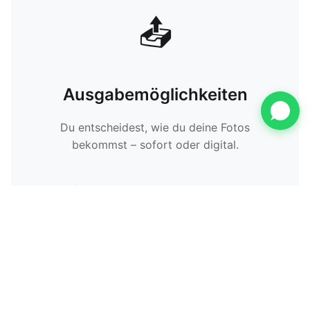
📤
Ausgabemöglichkeiten
Du entscheidest, wie du deine Fotos
bekommst – sofort oder digital.
✓ Sofortdruck
✓ QR‑Code Download
✓ USB‑Stick/Cloud (je nach Paket)
✓
Lokal gehostete DSGVO‑konforme
Online‑Galerie
(Deutschland)