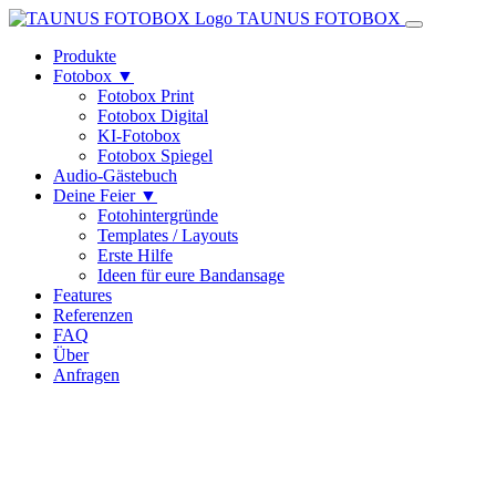
TAUNUS
FOTOBOX
Produkte
Fotobox
▼
Fotobox Print
Fotobox Digital
KI-Fotobox
Fotobox Spiegel
Audio-Gästebuch
Deine Feier
▼
Fotohintergründe
Templates / Layouts
Erste Hilfe
Ideen für eure Bandansage
Features
Referenzen
FAQ
Über
Anfragen