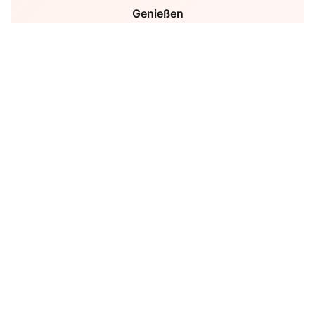
Genießen
Gäste nehmen Nachrichten auf
5
Zurücksenden
Nach dem Event einfach zurückschicken
6
Download
Alle Aufnahmen einzeln +
zusammengeschnitten per Link